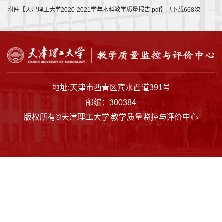
监
附件【
天津理工大学2020-2021学年本科教学质量报告.pdf
】已下载
668
次
控
与
评
价
地址:天津市西青区宾水西道391号
邮编：300384
质
版权所有©天津理工大学 教学质量监控与评价中心
量
保
障
下
载