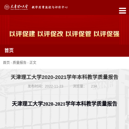
首
页
中
首页
心
简
首页
-
质量报告
-
正文
介
天津理工大学2020-2021学年本科教学质量报告
政
发布时间：2022-11-23
浏览量：
234
策
天
津理工大学
20
20
-202
1
学年本科教学质量报告
制
度