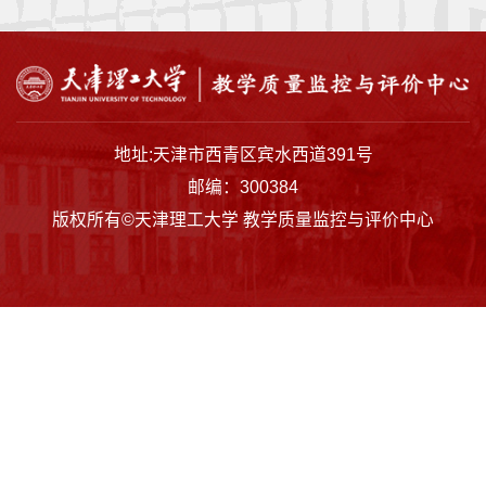
监
控
与
评
地址:天津市西青区宾水西道391号
价
邮编：300384
版权所有©天津理工大学 教学质量监控与评价中心
质
量
保
障
下
载