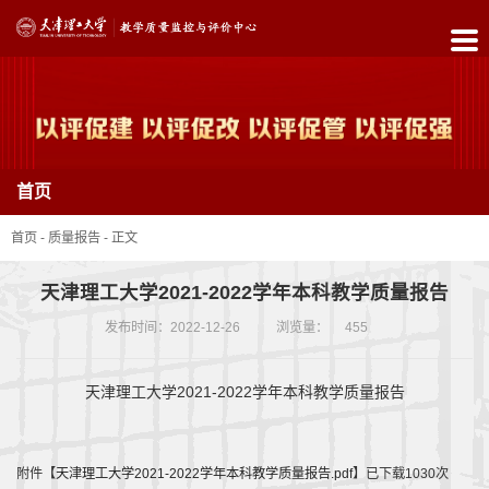
首
页
中
首页
心
简
首页
-
质量报告
-
正文
介
天津理工大学2021-2022学年本科教学质量报告
政
发布时间：2022-12-26
浏览量：
455
策
天津理工大学2021-2022学年本科教学质量报告
制
度
附件【
天津理工大学2021-2022学年本科教学质量报告.pdf
】已下载
1030
次