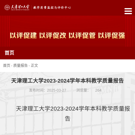
首
页
中
首页
心
简
首页
-
质量报告
-
正文
介
天津理工大学2023-2024学年本科教学质量报告
政
发布时间：2025-03-27
浏览量：
264
策
天津理工大学2023-2024学年本科教学质量报
制
告
度