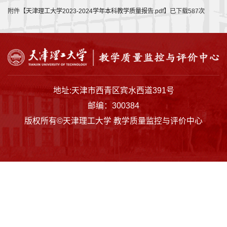
监
附件【
天津理工大学2023-2024学年本科教学质量报告.pdf
】已下载
587
次
控
与
评
价
地址:天津市西青区宾水西道391号
邮编：300384
质
版权所有©天津理工大学 教学质量监控与评价中心
量
保
障
下
载