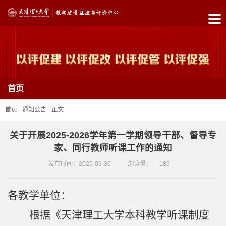
首
页
中
首页
心
简
首页
-
通知公告
-
正文
介
关于开展2025-2026学年第一学期领导干部、督导专
家、同行教师听课工作的通知
政
发布时间：2025-09-30
浏览量：
185
策
制
各教学单位：
度
根据《天津理工大学本科教学听课制度