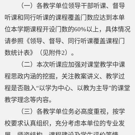
（一）
各教学单位领导干部听课
、
督导
听课
和同行听课的课程覆盖门数应达到本单
位本学期课程开设门数的
60%
以上，具体情况
请参照《领导、
督导、
同行听课覆盖课程门
数统计表》（见附件
2
）。
（二）
本次听课应加强对课堂教学中课
程思政内涵的挖掘，关注教案讲义、教学过
程是否融入
“
以学为中心、以
教
为
主导
”
的课堂
教学理念等内容。
（三）
各教学单位务必高度重视，
按学
校要求认真组织，
充分考虑本单位的专业发
展、师资结构、课程建设及学生评价等情