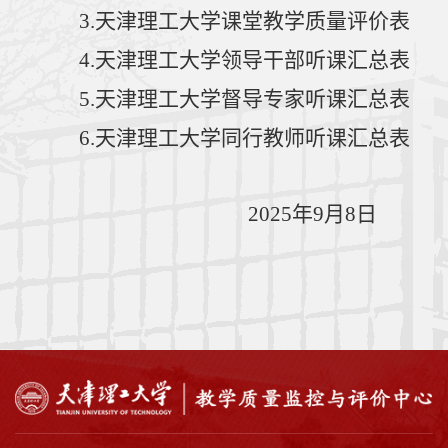
3.
天津理工大学课堂教学质量评价表
4.
天津理工大学领导干部听课汇总表
5
.
天津理工大学
督导专家
听课汇总表
6
.
天津理工大学同行
教师
听课汇总表
202
5
年
9
月
8
日