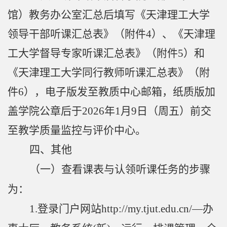
馆）教务办公室
汇总后填写《天津理工大学
领导干部听课汇总表》（附件
4
）
、
《天津理
工大学
督导专家
听课汇总表》（附件
5
）和
《天津理工大学同行
教师
听课汇总表》（附
件
6
），电子版发至教质中心
邮
箱
，
纸质版
加
盖学院公章后
于
2026
年
1
月
9
日
（周五）前交
至教学质量监控与评价中心。
四、其他
（一）查看课表
与认领听课任务
的步骤
为：
1.
登录门户网站
http://my.tjut.edu.cn/—
办