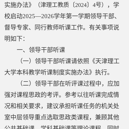
监
实施
办法》
〔
〕
，学
（津理工教质
2024
4
号）
控
校启动
202
5
—
202
6
学年第
一
学期领导干部、
与
督导专家、
同行
教师
听课工作。有关事项说
评
明如下：
价
一、领导干部听课
（一）领导干部听课请依照《天津理工
质
大学本科教学听课制度
实施
办法》执行。
量
（二）领导干部在听评课
过
程中，应加
保
强对课程思政的考评。
参考以往听课完成情
障
况和相关要求，建议承担听课任务的机关处
下
室中层领导重点选取思政类课程，兼顾其他
载
公共基础课、学科基础课等理论课程，同时