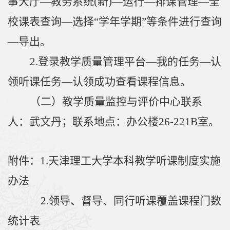
事大厅
—教务系统
(
新
)
—运行
—
排课管理
—全
校课表查询—
选择
“
学年学期
”
等条件进行查询
—
导出。
2.
登录教学质量管理平台
—
我的任务
—
认
领听课任务
—
认领成功查看课程信息。
（二）教学质量监控与评价中心联系
人：
武文丹
；
联系地点：办公楼
26-221B
室。
附件：
1.
天津理工大学本科教学听课制度
实施
办法
2.
领导、
督导、
同行听课覆盖课程门数
统计表