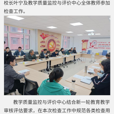
监
校长叶宁及教学质量监控与评价中心全体教师参加
检查工作。
控
与
评
价
质
量
保
障
下
教学质量监控与评价中心结合新一轮教育教学
载
审核评估要求，在本次检查工作中规范各类检查用