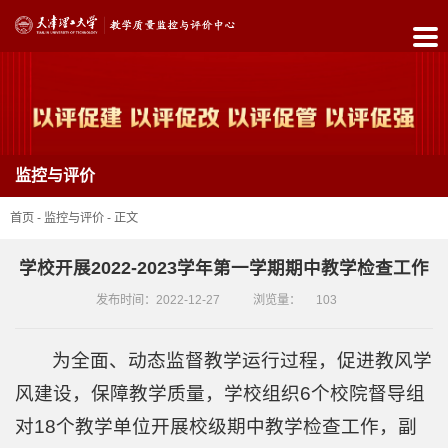
首
页
中
监控与评价
心
简
首页
-
监控与评价
-
正文
介
学校开展2022-2023学年第一学期期中教学检查工作
政
发布时间：2022-12-27
浏览量：
103
策
为全面、动态监督教学运行过程，促进教风学
制
风建设，保障教学质量，学校组织6个校院督导组
度
对18个教学单位开展校级期中教学检查工作，副